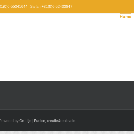
 +31(0)6-55341644 | Stefan +31(0)6-52433847
Home
| Powered by
On-Lijn
|
Furtice, creatie&realisatie