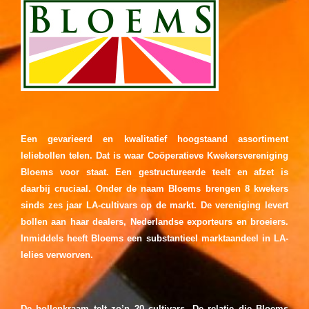
Een gevarieerd en kwalitatief hoogstaand assortiment
leliebollen telen. Dat is waar Coöperatieve Kwekersvereniging
Bloems voor staat. Een gestructureerde teelt en afzet is
daarbij cruciaal. Onder de naam Bloems brengen 8 kwekers
sinds zes jaar LA-cultivars op de markt. De vereniging levert
bollen aan haar dealers, Nederlandse exporteurs en broeiers.
Inmiddels heeft Bloems een substantieel marktaandeel in LA-
lelies verworven.
De bollenkraam telt zo’n 20 cultivars. De relatie die Bloems